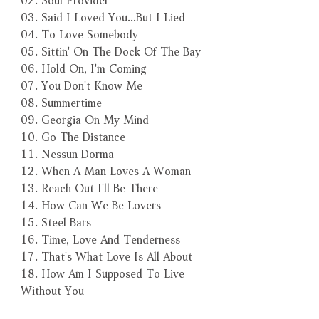
03. Said I Loved You...But I Lied
04. To Love Somebody
05. Sittin' On The Dock Of The Bay
06. Hold On, I'm Coming
07. You Don't Know Me
08. Summertime
09. Georgia On My Mind
10. Go The Distance
11. Nessun Dorma
12. When A Man Loves A Woman
13. Reach Out I'll Be There
14. How Can We Be Lovers
15. Steel Bars
16. Time, Love And Tenderness
17. That's What Love Is All About
18. How Am I Supposed To Live
Without You