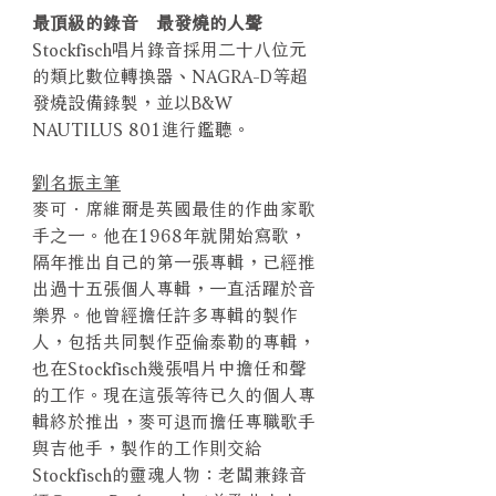
最頂級的錄音 最發燒的人聲
Stockfisch唱片錄音採用二十八位元
的類比數位轉換器、NAGRA-D等超
發燒設備錄製，並以B&W
NAUTILUS 801進行鑑聽。
劉名振主筆
麥可．席維爾是英國最佳的作曲家歌
手之一。他在1968年就開始寫歌，
隔年推出自己的第一張專輯，已經推
出過十五張個人專輯，一直活躍於音
樂界。他曾經擔任許多專輯的製作
人，包括共同製作亞倫泰勒的專輯，
也在Stockfisch幾張唱片中擔任和聲
的工作。現在這張等待已久的個人專
輯終於推出，麥可退而擔任專職歌手
與吉他手，製作的工作則交給
Stockfisch的靈魂人物：老闆兼錄音