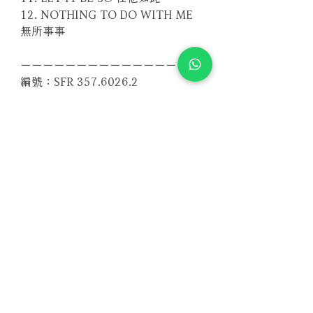
12. NOTHING TO DO WITH ME
無所事事
－－－－－－－－－－－－－－－－
編號：SFR 357.6026.2
條碼：4013357602625
Related Products
With Sample
With Sample