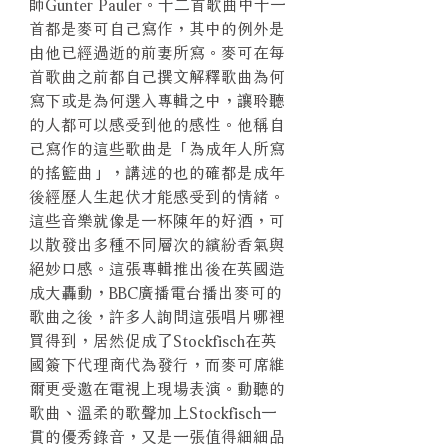
師Gunter Pauler。十二首歌曲中十一
首都是麥可自己寫作，其中的例外是
由他已經過逝的前妻所寫。麥可在每
首歌曲之前都自己撰文解釋歌曲為何
寫下或是為何選入專輯之中，讓聆聽
的人都可以感受到他的感性。他稱自
己寫作的這些歌曲是「為成年人所寫
的搖籃曲」，講述的也的確都是成年
後經歷人生起伏才能感受到的情緒。
這些音樂就像是一杯陳年的好酒，可
以散發出多種不同層次的繽紛香氣與
絕妙口感。這張專輯推出後在英國造
成大轟動，BBC廣播電台播出麥可的
歌曲之後，許多人詢問這張唱片哪裡
買得到，居然促成了Stockfisch在英
國簽下代理商代為發行，而麥可席維
爾更受邀在電視上現場表演。動聽的
歌曲、溫柔的歌聲加上Stockfisch一
貫的優秀錄音，又是一張值得細細品