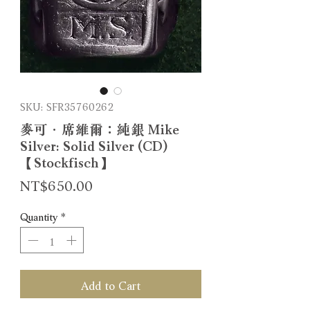
SKU: SFR35760262
麥可．席維爾：純銀 Mike
Silver: Solid Silver (CD)
【Stockfisch】
Price
NT$650.00
Quantity
*
Add to Cart