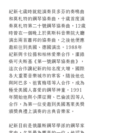
紀新七歲時就能演奏貝多芬的奏鳴曲
和莫札特的鋼琴協奏曲，十歲首度演
奏莫札特第二十號鋼琴協奏曲，12歲
時曾在一個晚上於莫斯科音樂院大廳
演出兩首蕭邦的協奏曲，之後他便應
邀前往到美國、德國演出。1988年
紀新與卡拉揚和柏林愛樂合作，灌錄
柴可夫斯基《第一號鋼琴協奏曲》，
這次合作讓紀新的知名度大增，國際
各大重要音樂城市的常客，隨後他也
與阿巴多、祖賓梅塔等人合作，成為
極受美國人喜愛的鋼琴神童。1991
年開始他與小澤征爾、巴倫波因等人
合作，為第一位受邀到美國葛萊美獎
頒獎典禮上演奏的古典音樂家。
紀新目前是俄羅斯鋼琴學派的鋼琴家
當中，名氣最為響亮的一位，他認為