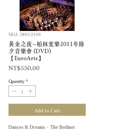
SKU: 38912106
黃金之夜~柏林愛樂2011年除
夕音樂會 (DVD)
【EuroArts】
Price
NT$550.00
Quantity
*
Add to Cart
Dances & Dreams - The Berliner