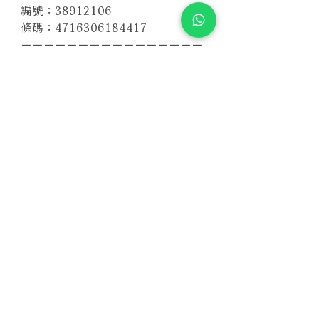
編號：38912106
條碼：4716306184417
－－－－－－－－－－－－－－－－
聲道：PCM Stereo, Dolby Digital
5.1, DTS 5.1
時間：88分鐘
螢幕比：NTSC 16:9
區碼：3
【藍光Blu-ray版本】
Related Products
With Sample
With Sample