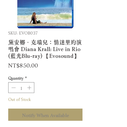
SKU: EVOB037
黛安娜．克瑞兒：情迷里約演
唱會 Diana Krall: Live in Rio
(藍光Blu-ray) 【Evosound】
Price
NT$850.00
Quantity
*
Out of Stock
Notify When Available