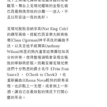
觀眾、舞台上克瑞兒耀眼的金髮化做
巴西最熱情奔放的沙灘……迷人，不
足以形容這一夜的美好。
克瑞兒脫胎自納京高(Nat King Cole)
的鋼琴風格，搭配巴西音樂大師奧格
曼(Claus Ogerman)神乎其技的編曲手
法，以及吉他手威爾森(Anthony
Wilson)和里約熱內盧管絃樂團恰如其
分的伴奏，使得整場演唱會呈現出極
致的寧靜與舒服。而戴安娜克瑞兒樂
迷們十分熟悉的爵士名作《Frim Fran
Sauce》、《Cheek to Cheek》，也
重新編曲以Bossa Nova輕快的節奏呈
現，也許點上一支煙、或者倒上一杯
酒，讓自己在最放鬆的情況下打開心
靈的耳朵。