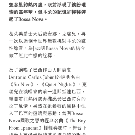
想念里約熱內盧，眼前浮現了繽紛璀
璨的嘉年華，但耳朵的記憶卻輕輕彈
起了Bossa Nova。
葛萊美爵士天后戴安娜．克瑞兒，再
一次以迷倒全世界無數挑剔耳朵的磁
性嗓音，為Jazz與Bossa Nova的結合
做了無比性感的詮釋。
為了演唱了巴西作曲大師裘賓
(Antonio Carlos Jobim)的經典名曲
《So Nice》、《Quiet Nights》，克
瑞兒在演唱會的前一週即抵達巴西，
親自前往熱內盧海灘感受巴西特有的
拉丁風情，果然在她獨特的風格中注
入了巴西的靈魂與感動；當有Bossa
Nova國歌之譽的經典名曲《The Boy
From Ipanema》輕輕奏起時，舞台下
成千上萬燭光輝映著搖擺身體的現場