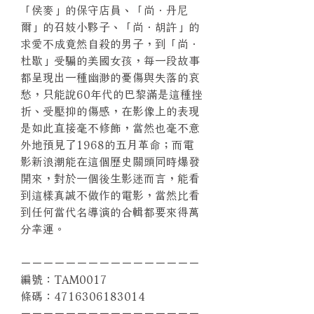
「侯麥」的保守店員、「尚．丹尼
爾」的召妓小夥子、「尚．胡許」的
求愛不成竟然自殺的男子，到「尚．
杜歇」受騙的美國女孩，每一段故事
都呈現出一種幽渺的憂傷與失落的哀
愁，只能說60年代的巴黎滿是這種挫
折、受壓抑的傷感，在影像上的表現
是如此直接毫不修飾，當然也毫不意
外地預見了1968的五月革命；而電
影新浪潮能在這個歷史關頭同時爆發
開來，對於一個後生影迷而言，能看
到這樣真誠不做作的電影，當然比看
到任何當代名導演的合輯都要來得萬
分幸運。
－－－－－－－－－－－－－－－－
編號：TAM0017
條碼：4716306183014
－－－－－－－－－－－－－－－－