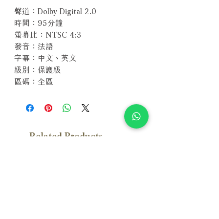
聲道：Dolby Digital 2.0
時間：95分鐘
螢幕比：NTSC 4:3
發音：法語
字幕：中文、英文
級別：保護級
區碼：全區
Related Products
With Sample
With Sample