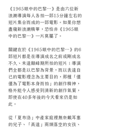
《1965眼中的巴黎…》是由六位新
浪潮導演每人各拍一部15分鐘左右的
短片集合而成的一部電影。如果你想
盡窺新浪潮精華，恐怕非《1965眼
中的巴黎…》一片莫屬了。
關鍵在於《1965眼中的巴黎…》的6
部短片都是在導演成名之前或剛成名
不久、未達顛峰期所拍的短片；導演
們全都是以巴黎為背景，而以表達自
己的電影理念為主要目的，那種「僅
僅為了電影本身而拍」的創作精神，
格外能令人感受到清新的創作氣質，
即使在40多年後的今天看來仍是如
此。
從「夏布洛」中產家庭裡無奈戴耳塞
的兒子、「高達」兩頭落空的女孩、