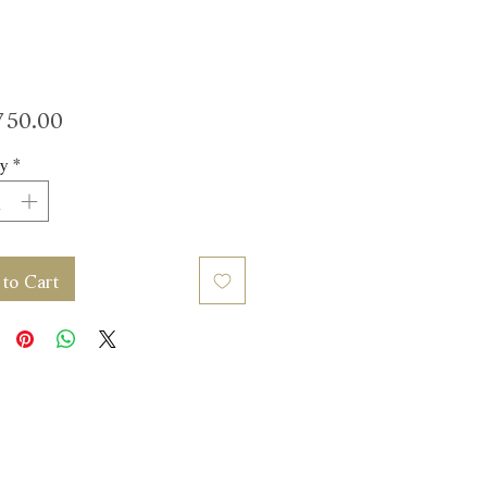
Price
50.00
y
*
to Cart