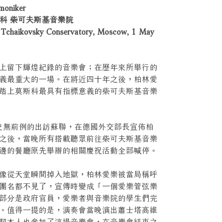
oniker
斯科 柴可夫斯基音樂院
ikovsky Conservatory, Moscow, 1 May
上留下輝煌紀錄的音樂會；在歷年來所舉行的
義最重大的一場。在將近四十年之後，柏林愛
踏上莫斯科最具有指標意義的柴可夫斯基音樂
樂史無前例的出訪蘇聯，在德國外交部長宣佈柏
之後，當晚所有搭載聽眾前往柴可夫斯基音樂
邊的餐廳原先舉辦的相關慶祝活動全部喊停。
像從天堂瞬間掉入地獄，柏林愛樂被當局稱呼
團名都不見了，宣傳時變成「一個愛樂管弦樂
部分是政府官員，愛樂者與音樂院的學生們完
。值得一提的是，演奏會當晚演出蕭士塔高維
契本人也參加了這場音樂會，在音樂會結束之