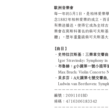
歐洲音樂會
每一年的5月1日，是柏林愛樂
念1882年柏林愛樂的成立，
有樂迷播送，使得它成為全球古
樂會在莫斯科著名的柴可夫斯基
廳」，歷年重量級柴可夫斯基大
【曲目】
．史特拉汶斯基：三樂章交響曲
Igor Stravinsky: Symphony in
．布魯赫：g小調第一號小提琴協奏曲
Max Bruch: Violin Concerto No
．貝多芬：A大調第七號交響曲, o
Ludwin van Beethoven: Sympho
－－－－－－－－－－－－－－
編號：2091101BD
條碼：4716306183342
－－－－－－－－－－－－－－