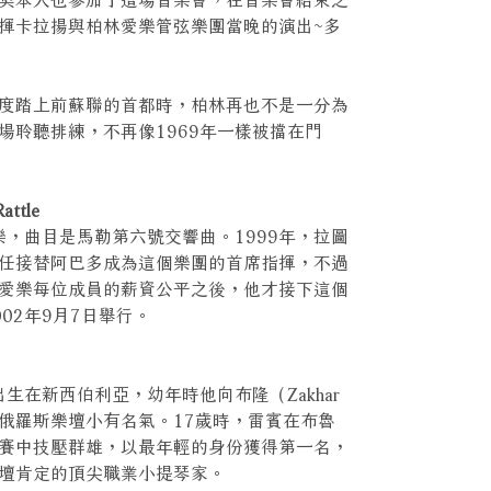
揮卡拉揚與柏林愛樂管弦樂團當晚的演出~多
度踏上前蘇聯的首都時，柏林再也不是一分為
場聆聽排練，不再像1969年一樣被擋在門
ttle
樂，曲目是馬勒第六號交響曲。1999年，拉圖
任接替阿巴多成為這個樂團的首席指揮，不過
愛樂每位成員的薪資公平之後，他才接下這個
02年9月7日舉行。
生在新西伯利亞，幼年時他向布隆（Zakhar
在俄羅斯樂壇小有名氣。17歲時，雷賓在布魯
賽中技壓群雄，以最年輕的身份獲得第一名，
壇肯定的頂尖職業小提琴家。