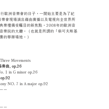
舉行歐洲音樂會的日子，一開始主要是為了紀
而音樂會現場演出藉由廣播以及電視向全世界所
典樂壇備受矚目的新焦點。2008年的歐洲音
音樂院的大廳。（也就是所謂的「柴可夫斯基
賽的舉辦場地。）
 Three Movements
, op.26
. 1 in G minor op.26
p.92
ny NO. 7 in A major op.92
－－
－－