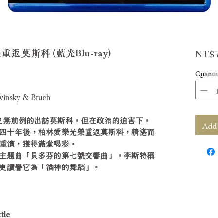
NT$7
返莫斯科 (藍光Blu-ray)
Quantit
avinsky & Bruch
樂史無前例的出訪莫斯科，但在政治的迫害下，
Add 
四十年後，柏林愛樂光榮重返莫斯科，精湛而
重演，獲得滿堂喝彩。
主題曲「貝多芬的第七號交響曲」，李斯特稱
更讚譽它為「酒神的舞蹈」。
tle