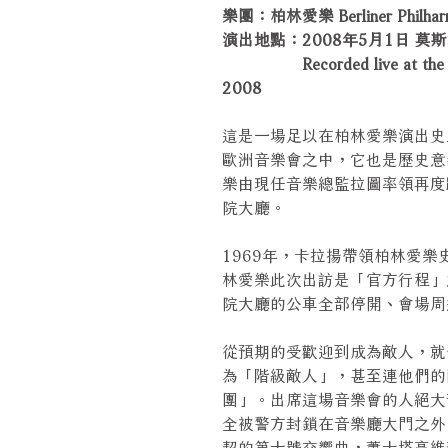
樂團：柏林愛樂 Berliner Philharm
演出地點：2008年5月1日 莫
Recorded live at the Tcha
2008
這是一場足以在柏林愛樂演出史
歐洲音樂會之中，它也是歷史意
樂由現任音樂總監拉圖率領再度
院大廳。
1969年，卡拉揚帶領柏林愛
林愛樂此次出訪是「官方行程」
院大廳的公車全部停開、會場周
從預期的受歡迎到成為敵人，就
為「階級敵人」，甚至連他們的
團」。出席這場音樂會的人絕大
全被警方封鎖在音樂廳大門之外
契的第十號交響曲，蕭士塔高維