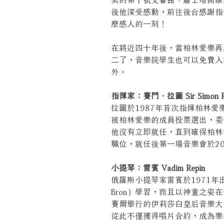
後他深受感動，前往後台感謝指
麼感人的一刻！
在將近四十年後，當柏林愛樂再
二了，音樂院學生也可以免費入
外。
指揮家：賽門．拉圖 Sir Simon Ra
拉圖於1987年首次指揮柏林愛
被柏林愛樂的成員投票選出，委
他沒有立即就任，直到確保柏林
職位，就任後第一場音樂會於20
小提琴：雷賓 Vadim Repin
俄羅斯小提琴家雷賓於1971年出
Bron）學習，而且以神童之姿
賽爾舉行的伊莉莎白皇后音樂大
從此不僅獲得唱片合約，成為樂