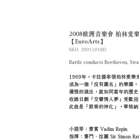
2008歐洲音樂會 柏林愛樂重
【EuroArts】
SKU: 2091101BD
Rattle conducts Beethoven, Str
1969年，卡拉揚率領柏林愛
成為一個「沒有團名」的樂團，
優雅的演出，就如同當年的歷史
收錄日劇「交響情人夢」受歡迎
此曲是「節奏的神化」，華格納
小提琴：雷賓 Vadim Repin
指揮：賽門．拉圖 Sir Simon Rat