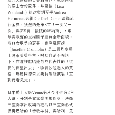
的爵士女伶麗莎．華蘭德（Lisa
Wahlandt）這次與鋼琴手Andrea
Hermenau合組Die Drei Damen演繹流
行金典，獲選的是第3首「一次又一
次」與第9首「後院的維納斯」，鋼
琴與歌聲的交織賦予經典全新面貌。
瑞典女歌手約瑟芬．克隆霍爾姆
（Josefine Cronholm）是二屆丹麥爵
士葛萊美獎得主，唱功自是不在話
下，在這裡獻唱她最具代表性的「從
我的窗望出去」。嗓音沙啞迷人的英
格．瑪麗岡德森以獨特唱腔演唱「直
到我看見光」。
日本爵士大廠Venus唱片今年也有2首
入選，分別是當家樂團馬斯莫．法羅
三重奏拿出改編的絕活以三重奏形式
演奏巴哈的「善牧羊群」與哈利．艾