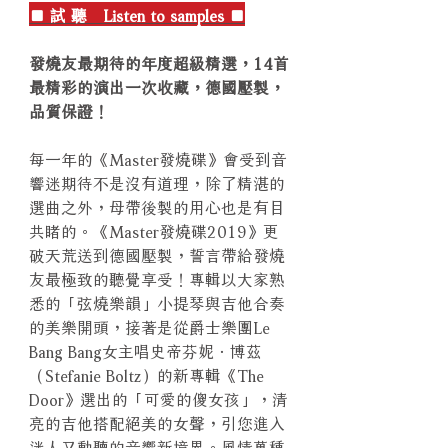
■ 試 聽 Listen to samples ■
發燒友最期待的年度超級精選，14首
最精彩的演出一次收藏，德國壓製，
品質保證！
每一年的《Master發燒碟》會受到音
響迷期待不是沒有道理，除了精湛的
選曲之外，母帶後製的用心也是有目
共睹的。《Master發燒碟2019》更
破天荒送到德國壓製，誓言帶給發燒
友最極致的聽覺享受！專輯以大家熟
悉的「弦燒樂韻」小提琴與吉他合奏
的美樂開頭，接著是從爵士樂團Le
Bang Bang女主唱史帝芬妮．博茲
（Stefanie Boltz）的新專輯《The
Door》選出的「可愛的傻女孩」，清
亮的吉他搭配絕美的女聲，引您進入
迷人又動聽的音響新境界。風情萬種