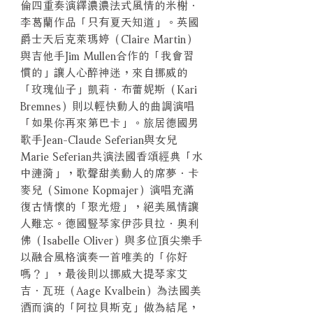
倫四重奏演繹濃濃法式風情的米榭．
李葛蘭作品「只有夏天知道」。英國
爵士天后克萊瑪婷（Claire Martin）
與吉他手Jim Mullen合作的「我會習
慣的」讓人心醉神迷，來自挪威的
「玫瑰仙子」凱莉．布蕾妮斯（Kari
Bremnes）則以輕快動人的曲調演唱
「如果你再來第巴卡」。旅居德國男
歌手Jean-Claude Seferian與女兒
Marie Seferian共演法國香頌經典「水
中漣漪」，歌聲甜美動人的席夢．卡
麥兒（Simone Kopmajer）演唱充滿
復古情懷的「聚光燈」，絕美風情讓
人難忘。德國豎琴家伊莎貝拉．奧利
佛（Isabelle Oliver）與多位頂尖樂手
以融合風格演奏一首唯美的「你好
嗎？」，最後則以挪威大提琴家艾
吉．瓦班（Aage Kvalbein）為法國美
酒而演的「阿拉貝斯克」做為結尾，