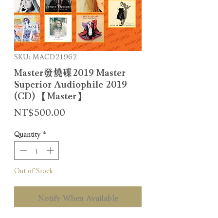
SKU: MACD21962
Master發燒碟2019 Master
Superior Audiophile 2019
(CD) 【Master】
Price
NT$500.00
Quantity
*
Out of Stock
Notify When Available