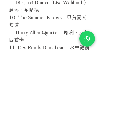
Die Drei Damen (Lisa Wahlandt)
麗莎．華蘭德
10. The Summer Knows 只有夏天
知道
Harry Allen Quartet 哈利．艾倫
四重奏
11. Des Ronds Dans l'eau 水中漣漪
Marie & Jean Claude Seferian
12. Spotlights 聚光燈
Simone Kopmajer 席夢．卡麥兒
13. Comment Ca Va? 你好嗎？
Isabelle Oliver 伊莎貝拉．奧利
佛
14. Arabesque 阿拉貝斯克
Aage Kvalbein & Havard Gimse
艾吉．瓦班
－－－－－－－－－－－－－－－－
編號：MACD21962