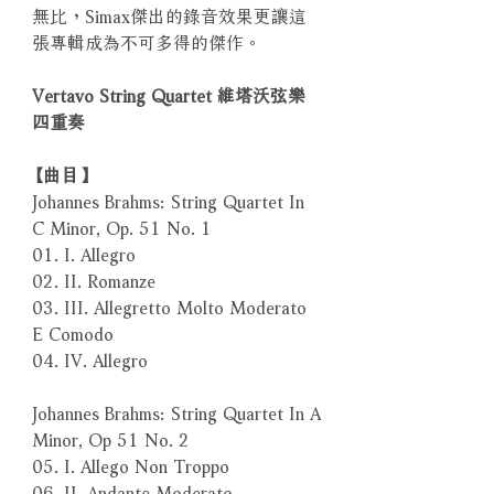
無比，Simax傑出的錄音效果更讓這
張專輯成為不可多得的傑作。
Vertavo String Quartet 維塔沃弦樂
四重奏
【曲目】
Johannes Brahms: String Quartet In
C Minor, Op. 51 No. 1
01. I. Allegro
02. II. Romanze
03. III. Allegretto Molto Moderato
E Comodo
04. IV. Allegro
Johannes Brahms: String Quartet In A
Minor, Op 51 No. 2
05. I. Allego Non Troppo
06. II. Andante Moderato