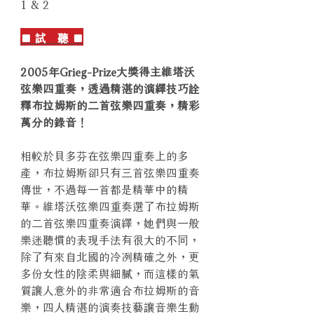
1 & 2
■ 試 聽 ■
2005年Grieg-Prize大獎得主維塔沃
弦樂四重奏，透過精湛的演繹技巧詮
釋布拉姆斯的二首弦樂四重奏，精彩
萬分的錄音！
相較於貝多芬在弦樂四重奏上的多
產，布拉姆斯卻只有三首弦樂四重奏
傳世，不過每一首都是精華中的精
華。維塔沃弦樂四重奏選了布拉姆斯
的二首弦樂四重奏演繹，她們與一般
樂迷聽慣的表現手法有很大的不同，
除了有來自北國的冷冽精確之外，更
多份女性的陰柔與細膩，而這樣的氣
質讓人意外的非常適合布拉姆斯的音
樂，四人精湛的演奏技藝讓音樂生動