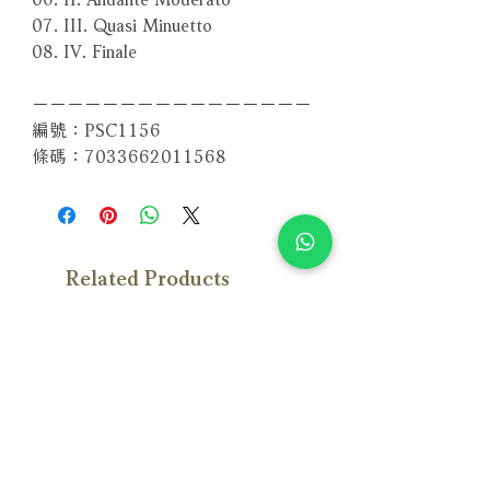
07. III. Quasi Minuetto
08. IV. Finale
－－－－－－－－－－－－－－－－
編號：PSC1156
條碼：7033662011568
Related Products
With Sample
With Sample