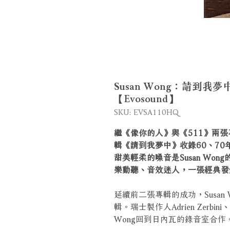
Susan Wong：請到我夢中 St
【Evosound】
SKU: EVSA110HQ
繼《像你的人》與《511》兩張專
輯《請到我夢中》收錄60、70
甜美輕柔的嗓音是Susan Wo
樂動聽、音效迷人，一張經典發
延續前二張專輯的成功，Susan 
輯。瑞士製作人Adrien Zerbini
Wong回到日內瓦的錄音室合作