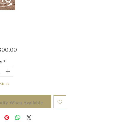
Price
00.00
y
*
Stock
tify When Available