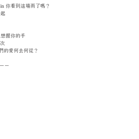
The Rain 你看到這場雨了嗎？
一起
nd 我想握你的手
一次
 Go 我們的愛何去何從？
－－