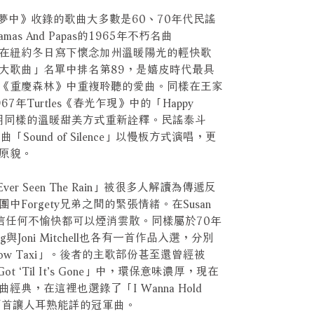
夢中》收錄的歌曲大多數是60、70年代民謠
s And Papas的1965年不朽名曲
ing」。這首在紐約冬日寫下懷念加州溫暖陽光的輕快歌
大歌曲」名單中排名第89，是嬉皮時代最具
《重慶森林》中重複聆聽的愛曲。同樣在王家
年Turtles《春光乍現》中的「Happy
 Wong用同樣的溫暖甜美方式重新詮釋。民謠泰斗
成名曲「Sound of Silence」以慢板方式演唱，更
原貌。
Ever Seen The Rain」被很多人解讀為傳遞反
Forgety兄弟之間的緊張情緒。在Susan
信任何不愉快都可以煙消雲散。同樣屬於70年
g與Joni Mitchell也各有一首作品入選，分別
Yellow Taxi」。後者的主歌部份甚至還曾經被
Got ‘Til It’s Gone」中，環保意味濃厚，現在
典，在這裡也選錄了「I Wanna Hold
ing」兩首讓人耳熟能詳的冠軍曲。