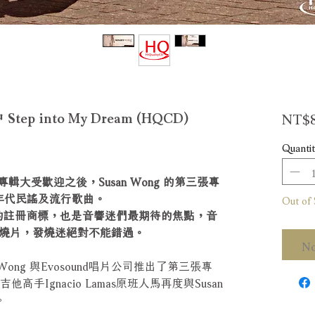
NT$8
ep into My Dream (HQCD)
Quantit
輯大受歡迎之後，Susan Wong 的第三張專
年代民謠及流行歌曲。
Out of 
ng的註冊商標，也是音響迷們最期待的焦點，音
燒片，發燒迷絕對不能錯過。
No
Wong 與Evosound唱片公司推出了第三張專
、吉他高手Ignacio Lamas原班人馬再度與Susan
。