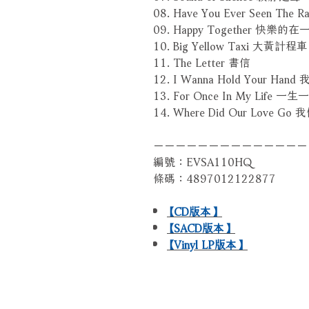
08. Have You Ever Seen 
09. Happy Together 快樂的在
10. Big Yellow Taxi 大黃計程車
11. The Letter 書信
12. I Wanna Hold Your Ha
13. For Once In My Life 一生
14. Where Did Our Love
－－－－－－－－－－－－－－
編號：EVSA110HQ
條碼：4897012122877
【CD版本】
【SACD版本】
【Vinyl LP版本】