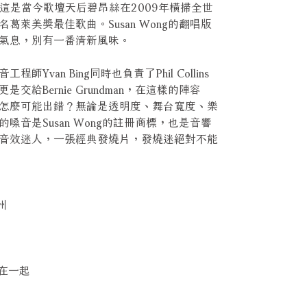
。這是當今歌壇天后碧昂絲在2009年橫掃全世
萊美獎最佳歌曲。Susan Wong的翻唱版
氣息，別有一番清新風味。
van Bing同時也負責了Phil Collins
給Bernie Grundman，在這樣的陣容
怎麼可能出錯？無論是透明度、舞台寬度、樂
音是Susan Wong的註冊商標，也是音響
音效迷人，一張經典發燒片，發燒迷絕對不能
加州
我們在一起