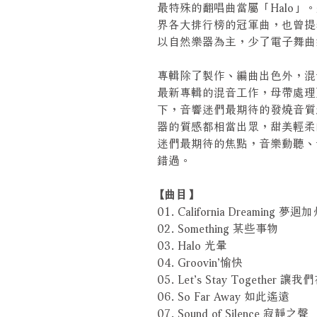
最特殊的翻唱曲當屬「Halo」
界各大排行榜的冠軍曲，也曾提名葛
以自然樂器為主，少了電子舞曲
專輯除了製作、編曲出色外，混音工程師Y
最新專輯的混音工作，母帶處理更是交
下，音響迷們最期待的發燒音質
器的質感都相當出眾，甜美輕柔的嗓
迷們最期待的焦點，音樂動聽、
錯過。
【曲目】
01. California Dreaming 夢迴
02. Something 某些事物
03. Halo 光暈
04. Groovin’愉快
05. Let’s Stay Together 讓
06. So Far Away 如此遙遠
07. Sound of Silence 寂靜之聲