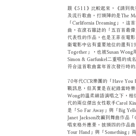
跟《511》比較起來，《請到我
及流行歌曲。打頭陣的是The Mama
「Carlifornia Dream
曲，在滾石雜誌的「五百首最偉
代表性的作品，也是王菲在電影
衛電影中佔有重要地位的還有1967
Together」，也被Susan
Simon & Garfunkel二重唱的
符合這首歌曲當年首次發行時的
70年代CCR樂團的「Have You 
戰訊息，但其實是在紀錄當時樂團中
Wong的溫柔細語演唱之下，相
代的兩位傑出女性歌手Carol Kin
是「So Far Away」與「Big 
Janet Jackson改編到舞曲作品「
唱來格外應景。披頭四的作品曲曲經
Your Hand」與「Someth