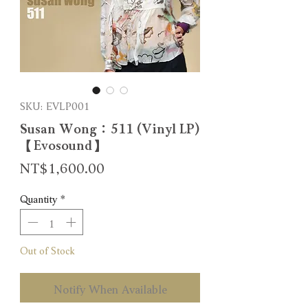
SKU: EVLP001
Susan Wong：511 (Vinyl LP)
【Evosound】
Price
NT$1,600.00
Quantity
*
Out of Stock
Notify When Available