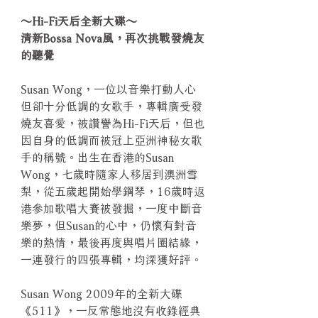
～Hi-Fi天后全新大碟～
清新Bossa Nova風，再次挑戰發燒友
的聽覺
Susan Wong，一位以音樂打動人心
但卻十分低調的女歌手，專輯廣受發
燒友喜愛，被讚譽為Hi-Fi天后，但也
因自身的低調而被冠上亞洲神秘女歌
手的稱號。出生在香港的Susan
Wong，七歲時隨家人移居到澳洲雪
梨，從五歲起開始學鋼琴，16歲時返
港參加歌唱大賽被發掘，一度中斷音
樂夢，但Susan的心中，仍懷有對音
樂的熱情，最後再度與唱片圈結緣，
一連發行的四張專輯，均深獲好評。
Susan Wong 2009年的全新大碟
《511》，一反常態地沒有收錄經典