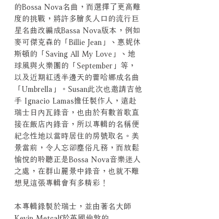
的Bossa Nova名曲，而選擇了更高難
度的挑戰，將許多膾炙人口的流行巨
星名曲改編成Bassa Nova版本，例如
麥可傑克森的「Billie Jean」、惠妮休
斯頓的「Saving All My Love」、地
球風與火樂團的「September」等，
以及近期紅透半邊天的蕾哈娜成名曲
「Umbrella」。Susan此次也邀請吉他
手 Ignacio Lamas擔任製作人，遠赴
瑞士日內瓦錄音，也由於有數首歌直
接在飯店內錄音，所以專輯的名稱便
紀念性地以當時居住的房號取名。美
景當前，令人忘卻塵俗凡務，而放鬆
愉悅的聆聽正是Bossa Nova音樂迷人
之處，在群山麗景中錄音，也就不難
想見這張專輯會有多精彩！
本專輯錄製於瑞士，並由著名大師
Kevin Metcalf於英國倫敦的